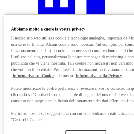
Abbiamo molto a cuore la vostra privacy
Il nostro sito web utilizza cookie e tecnologie analoghe, impostati da M
una serie di finalità. Alcuni cookie sono necessari (ad esempio, per consen
funzionamento del sito). I cookie non necessari comprendono quelli che
l’utilizzo del sito, personalizzano le nostre campagne di marketing e per
pubblicità che vi viene mostrata. Tali cookie non necessari non verrann
che voi non li accettiate. Per ulteriori informazioni, vi invitiamo a consu
Informativa sui Cookie
e la nostra
Informativa sulla Privacy
.
Ristoranti
Servizi
Mappa del Centro
Potete modificare le vostre preferenze e revocare il vostro consenso in 
Gift Cards
cliccando su “Gestisci i Cookie” nel piè di pagina del nostro sito web. L
consenso non pregiudica la liceità del trattamento dei dati effettuato fi
Per informazioni sui soggetti terzi con cui condividiamo i dati, cliccate q
“Gestisci i Cookie”.