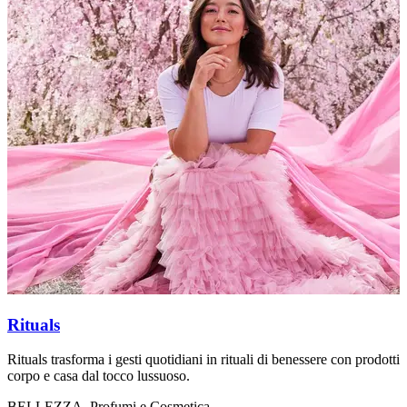
Rituals
Rituals trasforma i gesti quotidiani in rituali di benessere con prodotti
T
corpo e casa dal tocco lussuoso.
a
BELLEZZA, Profumi e Cosmetica
B