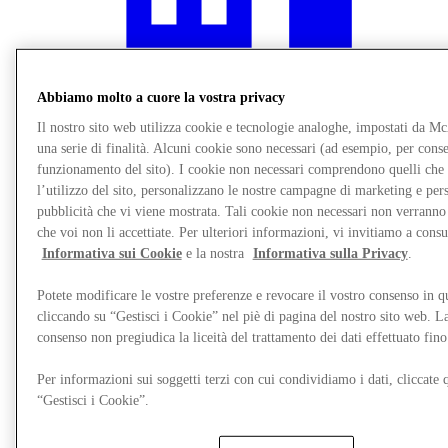
Abbiamo molto a cuore la vostra privacy
Il nostro sito web utilizza cookie e tecnologie analoghe, impostati da M
una serie di finalità. Alcuni cookie sono necessari (ad esempio, per consen
funzionamento del sito). I cookie non necessari comprendono quelli che
l’utilizzo del sito, personalizzano le nostre campagne di marketing e per
pubblicità che vi viene mostrata. Tali cookie non necessari non verrann
che voi non li accettiate. Per ulteriori informazioni, vi invitiamo a consu
Informativa sui Cookie
e la nostra
Informativa sulla Privacy
.
Ristoranti
Servizi
Mappa del Centro
Potete modificare le vostre preferenze e revocare il vostro consenso in 
Gift Cards
cliccando su “Gestisci i Cookie” nel piè di pagina del nostro sito web. L
consenso non pregiudica la liceità del trattamento dei dati effettuato fi
Per informazioni sui soggetti terzi con cui condividiamo i dati, cliccate q
“Gestisci i Cookie”.