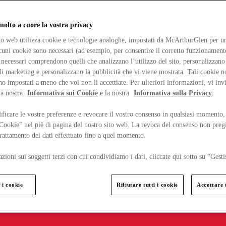
lto a cuore la vostra privacy
ito web utilizza cookie e tecnologie analoghe, impostati da McArthurGlen per un
lcuni cookie sono necessari (ad esempio, per consentire il corretto funzionamento
necessari comprendono quelli che analizzano l’utilizzo del sito, personalizzano 
 marketing e personalizzano la pubblicità che vi viene mostrata. Tali cookie n
o impostati a meno che voi non li accettiate. Per ulteriori informazioni, vi inv
la nostra
Informativa sui Cookie
e la nostra
Informativa sulla Privacy
.
ficare le vostre preferenze e revocare il vostro consenso in qualsiasi momento,
 Cookie” nel piè di pagina del nostro sito web. La revoca del consenso non preg
 trattamento dei dati effettuato fino a quel momento.
zioni sui soggetti terzi con cui condividiamo i dati, cliccate qui sotto su “Gesti
 i cookie
Rifiutare tutti i cookie
Accettare t