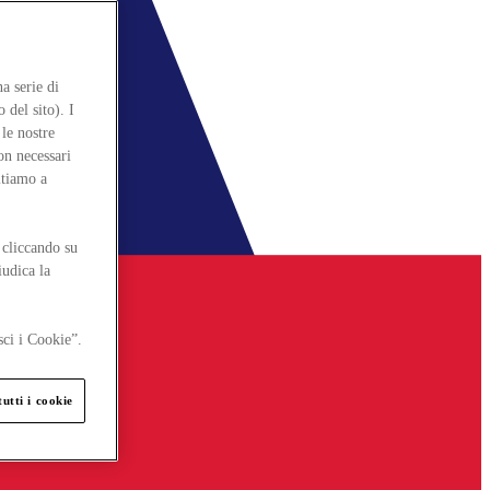
a serie di
 del sito). I
le nostre
on necessari
itiamo a
 cliccando su
iudica la
sci i Cookie”.
utti i cookie