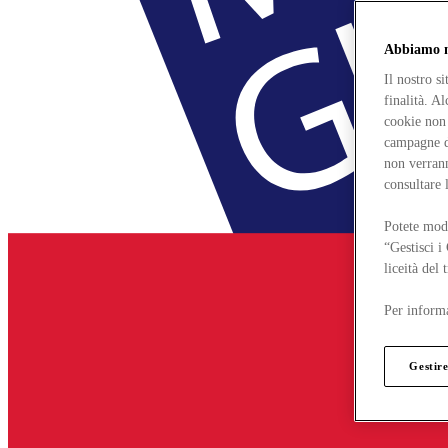
Abbiamo mo
Il nostro s
finalità. A
cookie non 
campagne di
non verrann
consultare 
Potete modi
“Gestisci i
liceità del
Per informa
Gestire