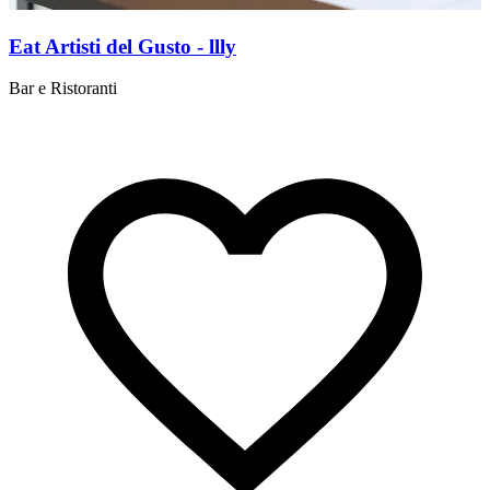
Eat Artisti del Gusto - llly
Bar e Ristoranti
S
i
B