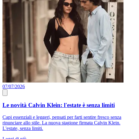
07/07/2026
0
Le novità Calvin Klein: l'estate è senza limiti
Capi essenziali e leggeri, pensati per farti sentire fresco senza
P
rinunciare allo stile. La nuova stagione firmata Calvin Klein.
a
L'estate, senza limiti.
A
Leggi di più
L