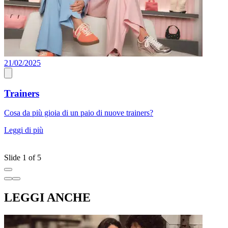
21/02/2025
0
Trainers
Cosa da più gioia di un paio di nuove trainers?
S
c
Leggi di più
v
L
Slide 1 of 5
LEGGI ANCHE