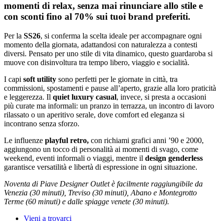
momenti di relax, senza mai rinunciare allo stile e
con sconti fino al 70% sui tuoi brand preferiti.
Per la
SS26
, si conferma la scelta ideale per accompagnare ogni
momento della giornata, adattandosi con naturalezza a contesti
diversi. Pensato per uno stile di vita dinamico, questo guardaroba si
muove con disinvoltura tra tempo libero, viaggio e socialità.
I capi
soft utility
sono perfetti per le giornate in città, tra
commissioni, spostamenti e pause all’aperto, grazie alla loro praticità
e leggerezza. Il
quiet luxury casual
, invece, si presta a occasioni
più curate ma informali: un pranzo in terrazza, un incontro di lavoro
rilassato o un aperitivo serale, dove comfort ed eleganza si
incontrano senza sforzo.
Le influenze
playful retro,
con richiami grafici anni ’90 e 2000,
aggiungono un tocco di personalità ai momenti di svago, come
weekend, eventi informali o viaggi, mentre il
design genderless
garantisce versatilità e libertà di espressione in ogni situazione.
Noventa di Piave Designer Outlet è facilmente raggiungibile da
Venezia (30 minuti), Treviso (30 minuti), Abano e Montegrotto
Terme (60 minuti) e dalle spiagge venete (30 minuti).
Vieni a trovarci