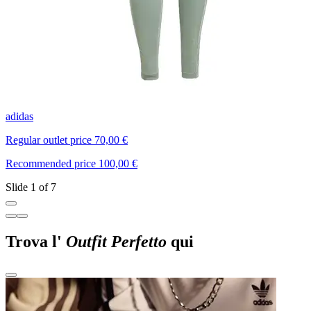
adidas
A
Regular outlet price 70,00 €
R
Recommended price 100,00 €
R
Slide 1 of 7
Trova l'
Outfit Perfetto
qui