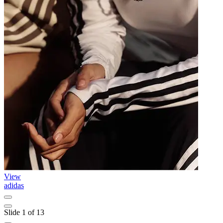
View
adidas
L
Slide 1 of 13