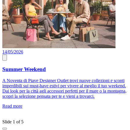
14/05/2026
A
Summer Weekend
A Noventa di Piave Designer Outlet trovi nuove collezioni e sconti
S
imperdibili sui must-have estivi per vivere al meglio il tuo weekend.
c
Dai look per la città agli accessori perfetti per il mare o la montagna,
a
scopri la selezione pensata per te e vieni a trovarci.
m
a
Read more
o
R
Slide 1 of 5