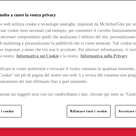
lto a cuore la vostra privacy
ito web utilizza cookie e tecnologie analoghe, impostati da McArthurGlen per un
lcuni cookie sono necessari (ad esempio, per consentire il corretto funzionamento
necessari comprendono quelli che analizzano l’utilizzo del sito, personalizzano 
 marketing e personalizzano la pubblicità che vi viene mostrata. Tali cookie n
o impostati a meno che voi non li accettiate. Per ulteriori informazioni, vi inv
la nostra
Informativa sui Cookie
e la nostra
Informativa sulla Privacy
.
ficare le vostre preferenze e revocare il vostro consenso in qualsiasi momento,
 Cookie” nel piè di pagina del nostro sito web. La revoca del consenso non preg
 trattamento dei dati effettuato fino a quel momento.
zioni sui soggetti terzi con cui condividiamo i dati, cliccate qui sotto su “Gesti
 i cookie
Rifiutare tutti i cookie
Accettare t