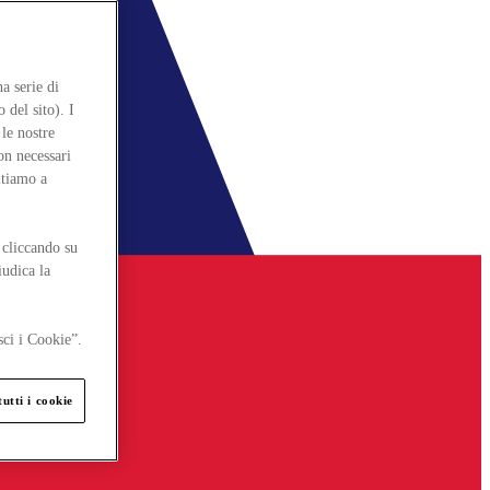
a serie di
 del sito). I
le nostre
on necessari
itiamo a
 cliccando su
iudica la
sci i Cookie”.
utti i cookie