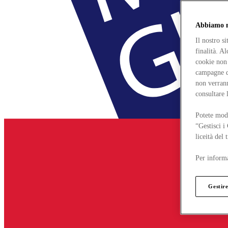
Abbiamo mo
Il nostro s
finalità. A
cookie non 
campagne di
non verrann
consultare 
Potete modi
“Gestisci i
liceità del
Per informa
Gestire