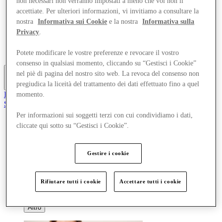
non necessari non verranno impostati a meno che voi non li
Offerte
accettiate. Per ulteriori informazioni, vi invitiamo a consultare la
Pianifica la tua visita
nostra
Informativa sui Cookie
e la nostra
Informativa sulla
Cosa c'è in programma
Privacy
.
Mangia e Bevi
Gift Card
Servizi
Potete modificare le vostre preferenze e revocare il vostro
consenso in qualsiasi momento, cliccando su “Gestisci i Cookie”
nel piè di pagina del nostro sito web. La revoca del consenso non
pregiudica la liceità del trattamento dei dati effettuato fino a quel
Altro
Il Club
momento.
Salvata
it
Per informazioni sui soggetti terzi con cui condividiamo i dati,
cliccate qui sotto su “Gestisci i Cookie”.
Negozi
Offerte
Pianifica la tua visita
Gestire i cookie
Cosa c'è in programma
Mangia e Bevi
Gift Card
Servizi
Rifiutare tutti i cookie
Accettare tutti i cookie
Altro