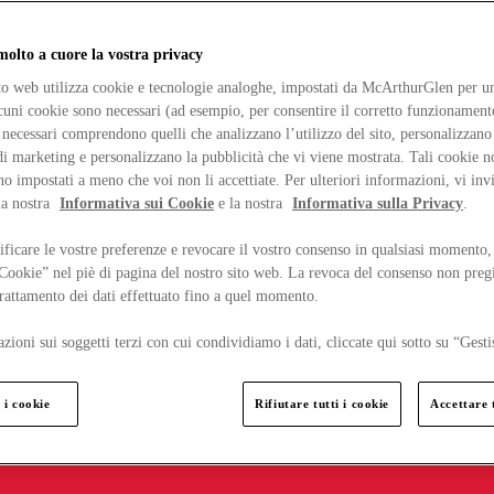
lto a cuore la vostra privacy
ito web utilizza cookie e tecnologie analoghe, impostati da McArthurGlen per un
lcuni cookie sono necessari (ad esempio, per consentire il corretto funzionamento
necessari comprendono quelli che analizzano l’utilizzo del sito, personalizzano 
 marketing e personalizzano la pubblicità che vi viene mostrata. Tali cookie n
o impostati a meno che voi non li accettiate. Per ulteriori informazioni, vi inv
la nostra
Informativa sui Cookie
e la nostra
Informativa sulla Privacy
.
ficare le vostre preferenze e revocare il vostro consenso in qualsiasi momento,
 Cookie” nel piè di pagina del nostro sito web. La revoca del consenso non preg
 trattamento dei dati effettuato fino a quel momento.
zioni sui soggetti terzi con cui condividiamo i dati, cliccate qui sotto su “Gesti
 i cookie
Rifiutare tutti i cookie
Accettare t