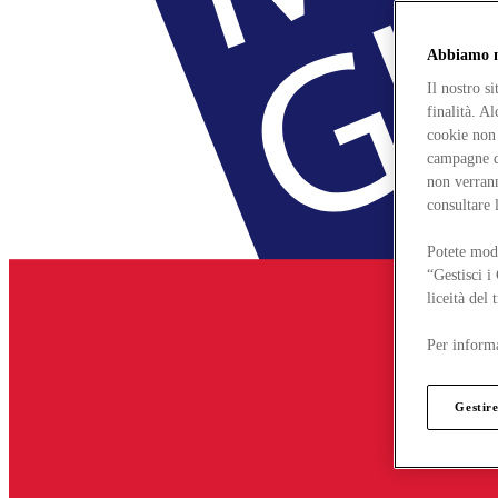
Abbiamo mo
Il nostro s
finalità. A
cookie non 
campagne di
non verrann
consultare 
Potete modi
“Gestisci i
liceità del
Per informa
Gestire