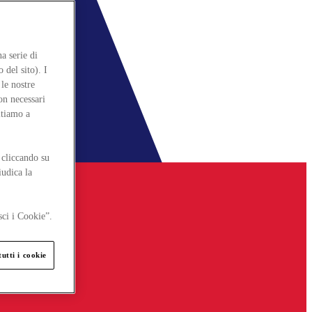
a serie di
 del sito). I
le nostre
on necessari
itiamo a
 cliccando su
iudica la
sci i Cookie”.
utti i cookie