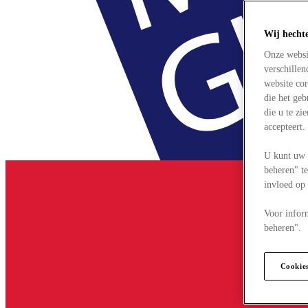
Wij hecht
Onze websi
verschille
website cor
die het ge
die u te zi
accepteert
U kunt uw 
beheren" te
invloed op
Voor infor
beheren".
Cookie