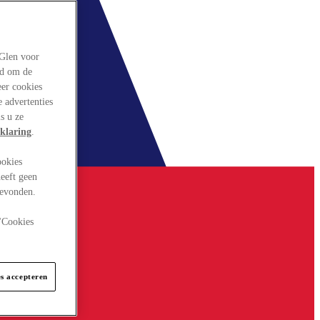
rGlen voor
ld om de
eer cookies
 advertenties
s u ze
klaring
.
ookies
eeft geen
gevonden.
 "Cookies
es accepteren