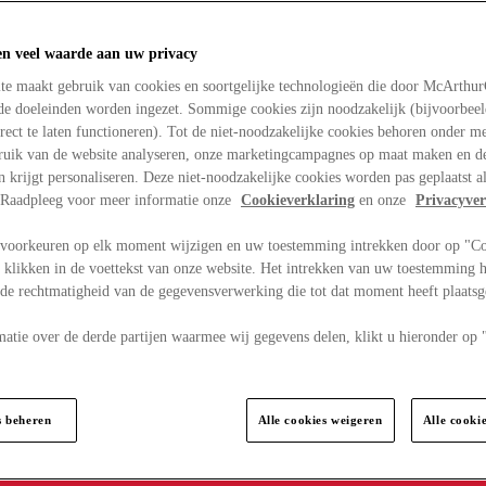
en veel waarde aan uw privacy
te maakt gebruik van cookies en soortgelijke technologieën die door McArthu
nde doeleinden worden ingezet. Sommige cookies zijn noodzakelijk (bijvoorbee
rect te laten functioneren). Tot de niet-noodzakelijke cookies behoren onder m
bruik van de website analyseren, onze marketingcampagnes op maat maken en de
en krijgt personaliseren. Deze niet-noodzakelijke cookies worden pas geplaatst al
. Raadpleeg voor meer informatie onze
Cookieverklaring
en onze
Privacyver
voorkeuren op elk moment wijzigen en uw toestemming intrekken door op "C
 klikken in de voettekst van onze website. Het intrekken van uw toestemming h
 de rechtmatigheid van de gegevensverwerking die tot dat moment heeft plaats
matie over de derde partijen waarmee wij gegevens delen, klikt u hieronder op
s beheren
Alle cookies weigeren
Alle cooki