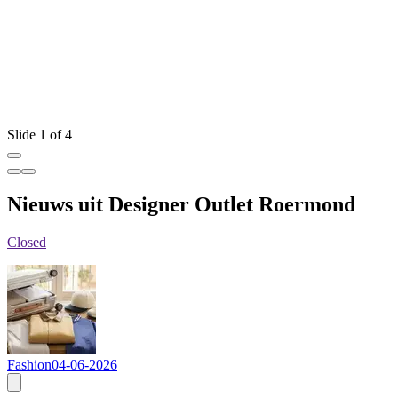
W
Slide 1 of 4
Nieuws uit Designer Outlet Roermond
Closed
Fashion
04-06-2026