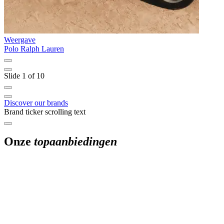
Weergave
W
Polo Ralph Lauren
T
Slide 1 of 10
Discover our brands
Brand ticker scrolling text
Onze
topaanbiedingen