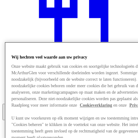
Wij hechten veel waarde aan uw privacy
Onze website maakt gebruik van cookies en soortgelijke technologieën d
McArthurGlen voor verschillende doeleinden worden ingezet. Sommige 
Restaurants
noodzakelijk (bijvoorbeeld om de website correct te laten functioneren).
Services
noodzakelijke cookies behoren onder meer cookies die het gebruik van d
Ontdek de regio
analyseren, onze marketingcampagnes op maat maken en de advertenties d
Gift Card
personaliseren. Deze niet-noodzakelijke cookies worden pas geplaatst als
Raadpleeg voor meer informatie onze
Cookieverklaring
en onze
Priv
Meer
U kunt uw voorkeuren op elk moment wijzigen en uw toestemming intr
"Cookies beheren" te klikken in de voettekst van onze website. Het int
toestemming heeft geen invloed op de rechtmatigheid van de gegevensve
moment heeft plaatsgevonden.