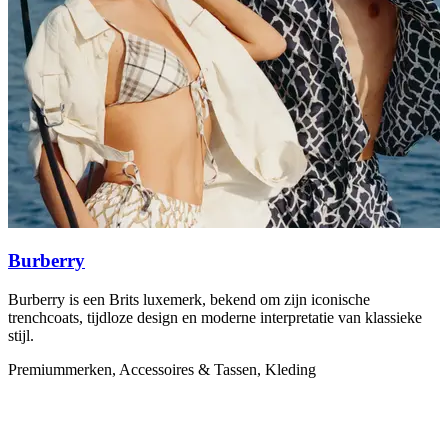
Burberry
Burberry is een Brits luxemerk, bekend om zijn iconische
G
trenchcoats, tijdloze design en moderne interpretatie van klassieke
w
stijl.
P
Premiummerken, Accessoires & Tassen, Kleding