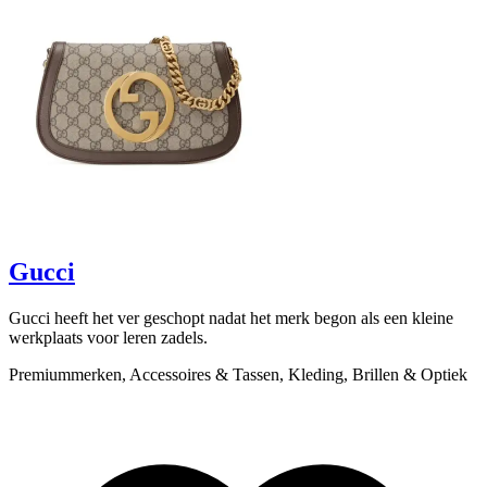
scroll to explore
Gucci
Gucci heeft het ver geschopt nadat het merk begon als een kleine
B
werkplaats voor leren zadels.
v
Premiummerken, Accessoires & Tassen, Kleding, Brillen & Optiek
P
L