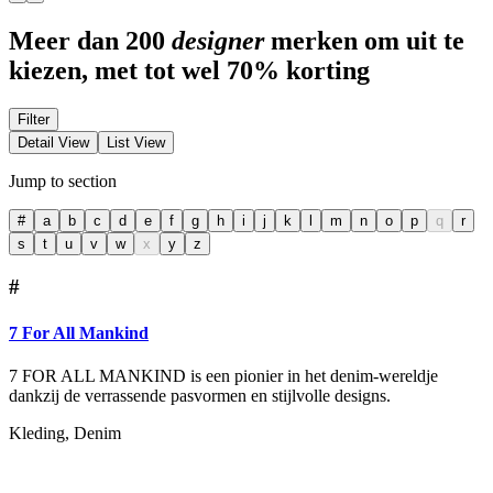
Meer dan 200
designer
merken om uit te
kiezen, met tot wel 70% korting
Filter
Detail View
List View
Jump to section
#
a
b
c
d
e
f
g
h
i
j
k
l
m
n
o
p
q
r
s
t
u
v
w
x
y
z
#
7 For All Mankind
7 FOR ALL MANKIND is een pionier in het denim-wereldje
dankzij de verrassende pasvormen en stijlvolle designs.
Kleding, Denim