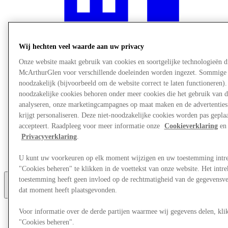
Wij hechten veel waarde aan uw privacy
Onze website maakt gebruik van cookies en soortgelijke technologieën d
McArthurGlen voor verschillende doeleinden worden ingezet. Sommige 
noodzakelijk (bijvoorbeeld om de website correct te laten functioneren). 
noodzakelijke cookies behoren onder meer cookies die het gebruik van d
analyseren, onze marketingcampagnes op maat maken en de advertenties 
krijgt personaliseren. Deze niet-noodzakelijke cookies worden pas geplaat
accepteert. Raadpleeg voor meer informatie onze
Cookieverklaring
en 
Restaurants
Privacyverklaring
.
Services
Ontdek de regio
Gift Card
U kunt uw voorkeuren op elk moment wijzigen en uw toestemming intr
"Cookies beheren" te klikken in de voettekst van onze website. Het int
toestemming heeft geen invloed op de rechtmatigheid van de gegevensve
dat moment heeft plaatsgevonden.
Meer
Voor informatie over de derde partijen waarmee wij gegevens delen, klik
"Cookies beheren".