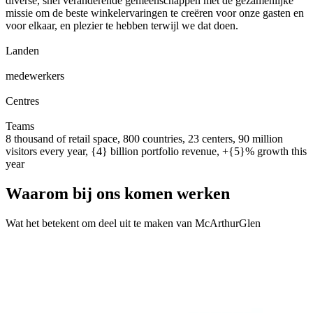
diverse, snel veranderende gemeenschappen met de gezamenlijke
missie om de beste winkelervaringen te creëren voor onze gasten en
voor elkaar, en plezier te hebben terwijl we dat doen.
0
0
1
2
3
4
5
6
7
8
Landen
0
0
1
2
3
4
5
6
7
8
0
0
1
2
3
4
5
6
7
8
9
0
0
0
1
2
3
4
5
6
7
8
9
0
medewerkers
0
0
1
2
0
0
1
2
3
Centres
0
0
1
2
3
4
5
6
7
8
9
0
0
1
2
3
4
5
6
7
8
9
0
Teams
8 thousand of retail space, 800 countries, 23 centers, 90 million
visitors every year, {4} billion portfolio revenue, +{5}% growth this
year
Waarom bij ons komen werken
Wat het betekent om deel uit te maken van McArthurGlen