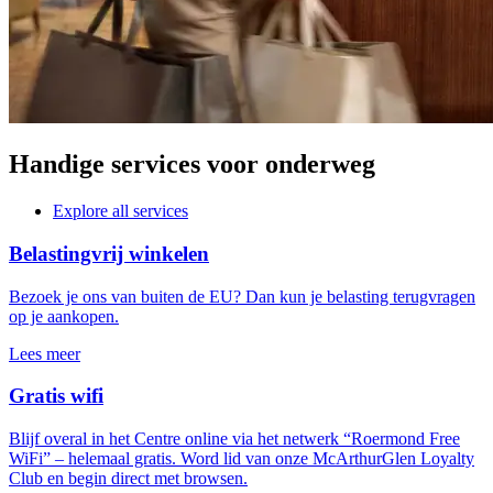
Handige services voor onderweg
Explore all services
Belastingvrij winkelen
Bezoek je ons van buiten de EU? Dan kun je belasting terugvragen
op je aankopen.
Lees meer
Gratis wifi
Blijf overal in het Centre online via het netwerk “Roermond Free
WiFi” – helemaal gratis. Word lid van onze McArthurGlen Loyalty
Club en begin direct met browsen.