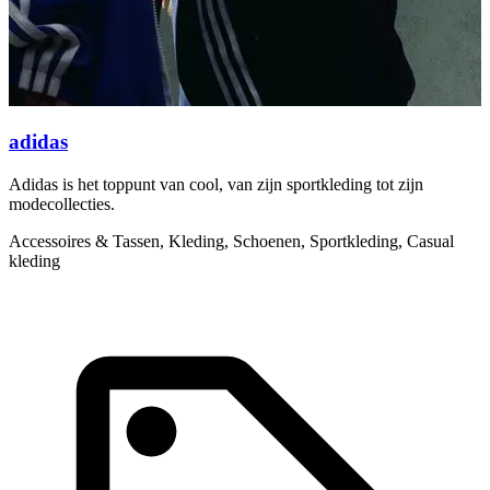
adidas
Adidas is het toppunt van cool, van zijn sportkleding tot zijn
I
modecollecties.
g
Accessoires & Tassen, Kleding, Schoenen, Sportkleding, Casual
K
kleding