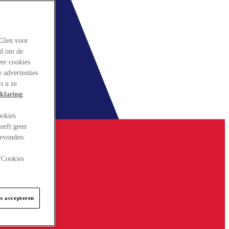
rGlen voor
ld om de
eer cookies
 advertenties
s u ze
klaring
.
ookies
eeft geen
gevonden.
 "Cookies
es accepteren