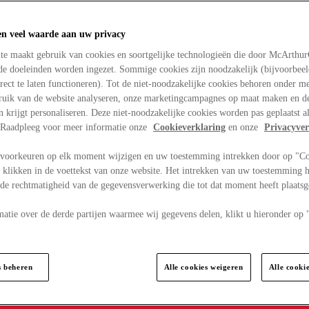
en veel waarde aan uw privacy
te maakt gebruik van cookies en soortgelijke technologieën die door McArthu
nde doeleinden worden ingezet. Sommige cookies zijn noodzakelijk (bijvoorbee
rect te laten functioneren). Tot de niet-noodzakelijke cookies behoren onder m
bruik van de website analyseren, onze marketingcampagnes op maat maken en de
en krijgt personaliseren. Deze niet-noodzakelijke cookies worden pas geplaatst al
. Raadpleeg voor meer informatie onze
Cookieverklaring
en onze
Privacyver
voorkeuren op elk moment wijzigen en uw toestemming intrekken door op "C
 klikken in de voettekst van onze website. Het intrekken van uw toestemming h
 de rechtmatigheid van de gegevensverwerking die tot dat moment heeft plaats
matie over de derde partijen waarmee wij gegevens delen, klikt u hieronder op
s beheren
Alle cookies weigeren
Alle cooki