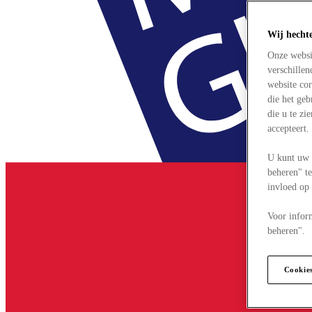
Wij hecht
Onze websi
verschille
website cor
die het ge
die u te zi
accepteert
U kunt uw 
beheren" te
invloed op
Voor infor
beheren".
Cookie