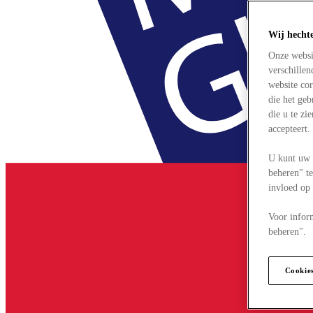
Wij hecht
Onze websi
verschille
website cor
die het ge
die u te zi
accepteert
U kunt uw 
beheren" te
invloed op
Voor infor
beheren".
Cookie