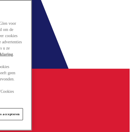
rGlen voor
ld om de
eer cookies
 advertenties
s u ze
klaring
.
ookies
eeft geen
gevonden.
 "Cookies
es accepteren