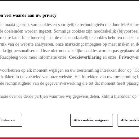
en veel waarde aan uw privacy
te maakt gebruik van cookies en soortgelijke technologieën die door McArthu
nde doeleinden worden ingezet. Sommige cookies zijn noodzakelijk (bijvoorbee
rect te laten functioneren). Tot de niet-noodzakelijke cookies behoren onder m
bruik van de website analyseren, onze marketingcampagnes op maat maken en de
en krijgt personaliseren. Deze niet-noodzakelijke cookies worden pas geplaatst al
. Raadpleeg voor meer informatie onze
Cookieverklaring
en onze
Privacyver
voorkeuren op elk moment wijzigen en uw toestemming intrekken door op "C
 klikken in de voettekst van onze website. Het intrekken van uw toestemming h
 de rechtmatigheid van de gegevensverwerking die tot dat moment heeft plaats
matie over de derde partijen waarmee wij gegevens delen, klikt u hieronder op
s beheren
Alle cookies weigeren
Alle cooki