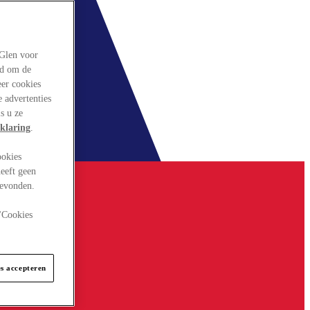
rGlen voor
ld om de
eer cookies
 advertenties
s u ze
klaring
.
ookies
eeft geen
gevonden.
 "Cookies
es accepteren