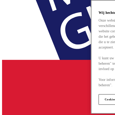
Wij hecht
Onze websi
verschille
website cor
die het ge
die u te zi
accepteert
U kunt uw 
beheren" te
invloed op
Voor infor
beheren".
Cookie