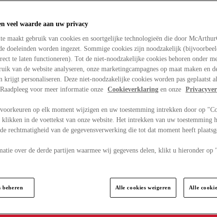
en veel waarde aan uw privacy
te maakt gebruik van cookies en soortgelijke technologieën die door McArthu
nde doeleinden worden ingezet. Sommige cookies zijn noodzakelijk (bijvoorbee
rect te laten functioneren). Tot de niet-noodzakelijke cookies behoren onder m
bruik van de website analyseren, onze marketingcampagnes op maat maken en de
en krijgt personaliseren. Deze niet-noodzakelijke cookies worden pas geplaatst al
. Raadpleeg voor meer informatie onze
Cookieverklaring
en onze
Privacyver
voorkeuren op elk moment wijzigen en uw toestemming intrekken door op "C
 klikken in de voettekst van onze website. Het intrekken van uw toestemming h
 de rechtmatigheid van de gegevensverwerking die tot dat moment heeft plaats
matie over de derde partijen waarmee wij gegevens delen, klikt u hieronder op
s beheren
Alle cookies weigeren
Alle cooki