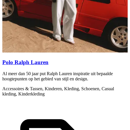
Polo Ralph Lauren
Al meer dan 50 jaar put Ralph Lauren inspiratie uit bepaalde
A
hoogtepunten op het gebied van stijl en design.
F
m
Accessoires & Tassen, Kinderen, Kleding, Schoenen, Casual
kleding, Kinderkleding
A