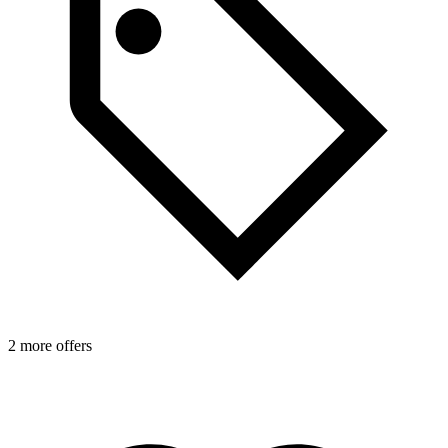
2 more offers
1