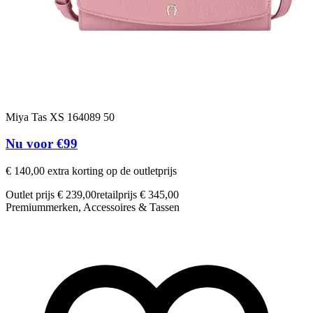
Miya Tas XS 164089 50
L
Nu voor €99
€ 140,00 extra korting op de outletprijs
€
Outlet prijs € 239,00
retailprijs € 345,00
O
Premiummerken, Accessoires & Tassen
P