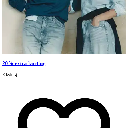
20% extra korting
Kleding
o
A