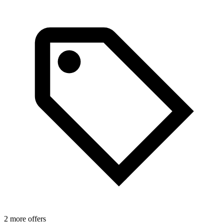
2 more offers
1