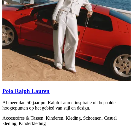
Polo Ralph Lauren
Al meer dan 50 jaar put Ralph Lauren inspiratie uit bepaalde
A
hoogtepunten op het gebied van stijl en design.
F
m
Accessoires & Tassen, Kinderen, Kleding, Schoenen, Casual
kleding, Kinderkleding
A