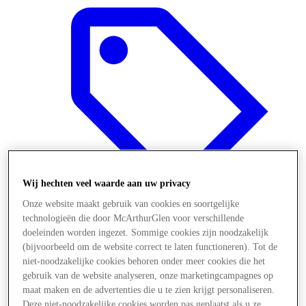
Wij hechten veel waarde aan uw privacy
Onze website maakt gebruik van cookies en soortgelijke
technologieën die door McArthurGlen voor verschillende
doeleinden worden ingezet. Sommige cookies zijn noodzakelijk
Aanbiedingen
(bijvoorbeeld om de website correct te laten functioneren). Tot de
niet-noodzakelijke cookies behoren onder meer cookies die het
gebruik van de website analyseren, onze marketingcampagnes op
maat maken en de advertenties die u te zien krijgt personaliseren.
Deze niet-noodzakelijke cookies worden pas geplaatst als u ze