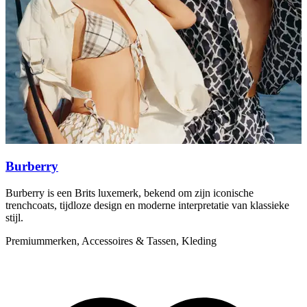
Burberry
Burberry is een Brits luxemerk, bekend om zijn iconische
G
trenchcoats, tijdloze design en moderne interpretatie van klassieke
w
stijl.
P
Premiummerken, Accessoires & Tassen, Kleding