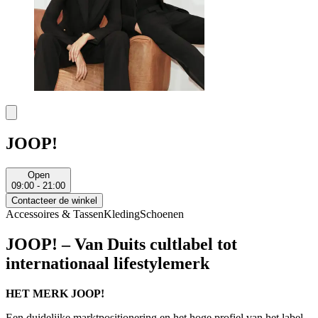
JOOP!
Open
09:00 - 21:00
Contacteer de winkel
Accessoires & Tassen
Kleding
Schoenen
JOOP! – Van Duits cultlabel tot
internationaal lifestylemerk
HET MERK JOOP!
Een duidelijke marktpositionering en het hoge profiel van het label