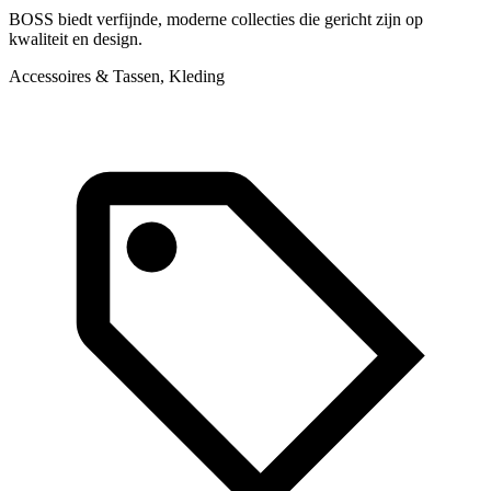
BOSS biedt verfijnde, moderne collecties die gericht zijn op
H
kwaliteit en design.
o
m
Accessoires & Tassen, Kleding
A