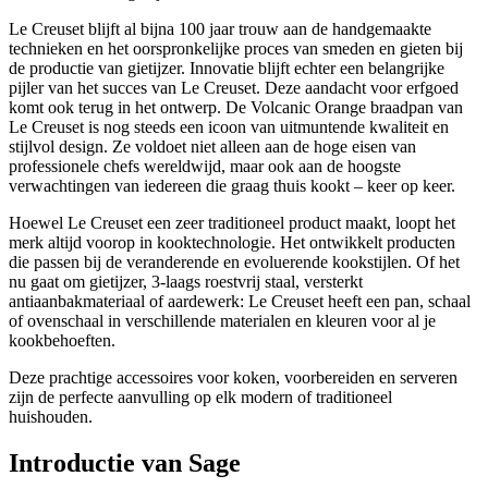
Le Creuset blijft al bijna 100 jaar trouw aan de handgemaakte
technieken en het oorspronkelijke proces van smeden en gieten bij
de productie van gietijzer. Innovatie blijft echter een belangrijke
pijler van het succes van Le Creuset. Deze aandacht voor erfgoed
komt ook terug in het ontwerp. De Volcanic Orange braadpan van
Le Creuset is nog steeds een icoon van uitmuntende kwaliteit en
stijlvol design. Ze voldoet niet alleen aan de hoge eisen van
professionele chefs wereldwijd, maar ook aan de hoogste
verwachtingen van iedereen die graag thuis kookt – keer op keer.
Hoewel Le Creuset een zeer traditioneel product maakt, loopt het
merk altijd voorop in kooktechnologie. Het ontwikkelt producten
die passen bij de veranderende en evoluerende kookstijlen. Of het
nu gaat om gietijzer, 3-laags roestvrij staal, versterkt
antiaanbakmateriaal of aardewerk: Le Creuset heeft een pan, schaal
of ovenschaal in verschillende materialen en kleuren voor al je
kookbehoeften.
Deze prachtige accessoires voor koken, voorbereiden en serveren
zijn de perfecte aanvulling op elk modern of traditioneel
huishouden.
Introductie van Sage