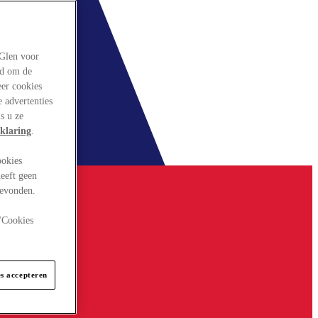
rGlen voor
ld om de
eer cookies
 advertenties
s u ze
klaring
.
ookies
eeft geen
gevonden.
 "Cookies
es accepteren