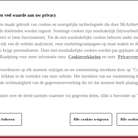
en veel waarde aan uw privacy
te maakt gebruik van cookies en soortgelijke technologieën die door McArthu
nde doeleinden worden ingezet. Sommige cookies zijn noodzakelijk (bijvoorbee
rect te laten functioneren). Tot de niet-noodzakelijke cookies behoren onder m
bruik van de website analyseren, onze marketingcampagnes op maat maken en de
en krijgt personaliseren. Deze niet-noodzakelijke cookies worden pas geplaatst al
. Raadpleeg voor meer informatie onze
Cookieverklaring
en onze
Privacyver
voorkeuren op elk moment wijzigen en uw toestemming intrekken door op "C
 klikken in de voettekst van onze website. Het intrekken van uw toestemming h
 de rechtmatigheid van de gegevensverwerking die tot dat moment heeft plaats
matie over de derde partijen waarmee wij gegevens delen, klikt u hieronder op
s beheren
Alle cookies weigeren
Alle cooki