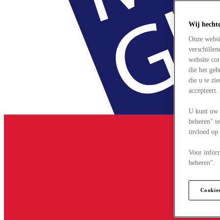
Wij hecht
Onze websi
verschille
website cor
die het ge
die u te zi
accepteert
U kunt uw 
beheren" te
invloed op
Voor infor
beheren".
Cookie