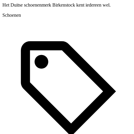
Het Duitse schoenenmerk Birkenstock kent iedereen wel.
C
v
Schoenen
S