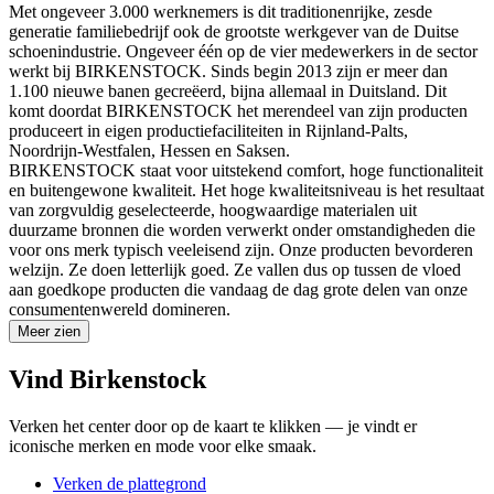
Met ongeveer 3.000 werknemers is dit traditionenrijke, zesde
generatie familiebedrijf ook de grootste werkgever van de Duitse
schoenindustrie. Ongeveer één op de vier medewerkers in de sector
werkt bij BIRKENSTOCK. Sinds begin 2013 zijn er meer dan
1.100 nieuwe banen gecreëerd, bijna allemaal in Duitsland. Dit
komt doordat BIRKENSTOCK het merendeel van zijn producten
produceert in eigen productiefaciliteiten in Rijnland-Palts,
Noordrijn-Westfalen, Hessen en Saksen.
BIRKENSTOCK staat voor uitstekend comfort, hoge functionaliteit
en buitengewone kwaliteit. Het hoge kwaliteitsniveau is het resultaat
van zorgvuldig geselecteerde, hoogwaardige materialen uit
duurzame bronnen die worden verwerkt onder omstandigheden die
voor ons merk typisch veeleisend zijn. Onze producten bevorderen
welzijn. Ze doen letterlijk goed. Ze vallen dus op tussen de vloed
aan goedkope producten die vandaag de dag grote delen van onze
consumentenwereld domineren.
Meer zien
Vind Birkenstock
Verken het center door op de kaart te klikken — je vindt er
iconische merken en mode voor elke smaak.
Verken de plattegrond