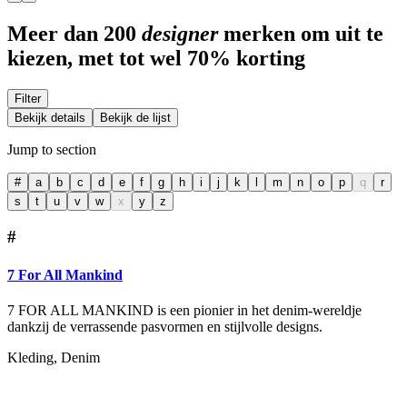
Meer dan 200
designer
merken om uit te
kiezen, met tot wel 70% korting
Filter
Bekijk details
Bekijk de lijst
Jump to section
#
a
b
c
d
e
f
g
h
i
j
k
l
m
n
o
p
q
r
s
t
u
v
w
x
y
z
#
7 For All Mankind
7 FOR ALL MANKIND is een pionier in het denim-wereldje
dankzij de verrassende pasvormen en stijlvolle designs.
Kleding, Denim