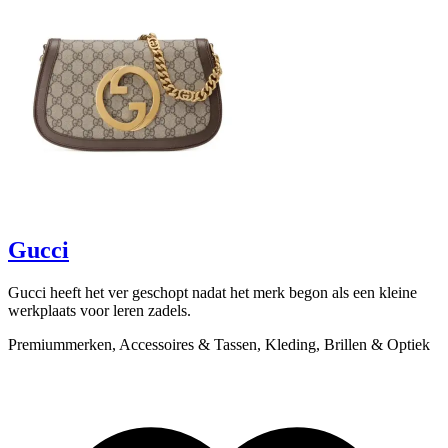
scroll om te ontdekken
Gucci
Gucci heeft het ver geschopt nadat het merk begon als een kleine
B
werkplaats voor leren zadels.
v
Premiummerken, Accessoires & Tassen, Kleding, Brillen & Optiek
P
L