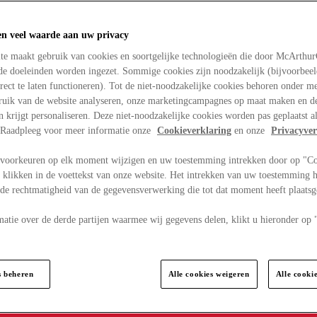
en veel waarde aan uw privacy
te maakt gebruik van cookies en soortgelijke technologieën die door McArthu
nde doeleinden worden ingezet. Sommige cookies zijn noodzakelijk (bijvoorbee
rect te laten functioneren). Tot de niet-noodzakelijke cookies behoren onder m
bruik van de website analyseren, onze marketingcampagnes op maat maken en de
en krijgt personaliseren. Deze niet-noodzakelijke cookies worden pas geplaatst al
. Raadpleeg voor meer informatie onze
Cookieverklaring
en onze
Privacyver
voorkeuren op elk moment wijzigen en uw toestemming intrekken door op "C
 klikken in de voettekst van onze website. Het intrekken van uw toestemming h
 de rechtmatigheid van de gegevensverwerking die tot dat moment heeft plaats
matie over de derde partijen waarmee wij gegevens delen, klikt u hieronder op
s beheren
Alle cookies weigeren
Alle cooki