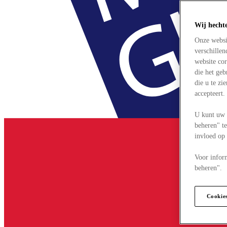
Wij hecht
Onze websi
verschille
website cor
die het ge
die u te zi
accepteert
U kunt uw 
beheren" te
invloed op
Voor infor
beheren".
Cookie