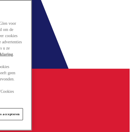
rGlen voor
ld om de
eer cookies
 advertenties
s u ze
klaring
.
ookies
eeft geen
gevonden.
 "Cookies
es accepteren