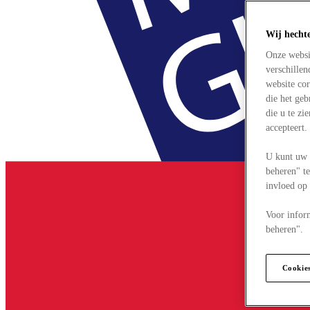
Wij hecht
Onze websi
verschille
website cor
die het ge
die u te zi
accepteert
U kunt uw 
beheren" te
invloed op
Voor infor
beheren".
Cookie