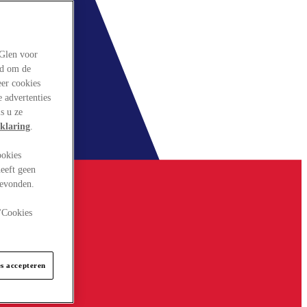
rGlen voor
ld om de
eer cookies
 advertenties
s u ze
klaring
.
ookies
eeft geen
gevonden.
 "Cookies
es accepteren