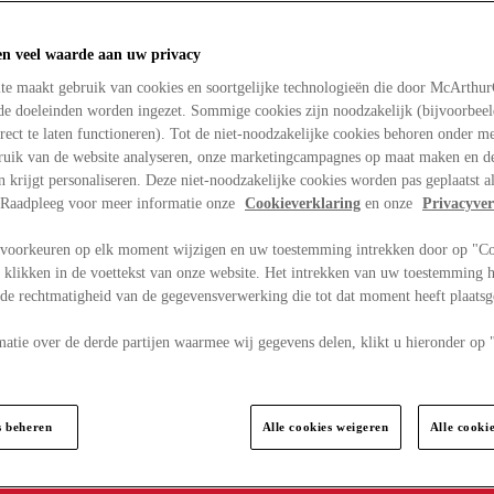
en veel waarde aan uw privacy
te maakt gebruik van cookies en soortgelijke technologieën die door McArthu
nde doeleinden worden ingezet. Sommige cookies zijn noodzakelijk (bijvoorbee
rect te laten functioneren). Tot de niet-noodzakelijke cookies behoren onder m
bruik van de website analyseren, onze marketingcampagnes op maat maken en de
en krijgt personaliseren. Deze niet-noodzakelijke cookies worden pas geplaatst al
. Raadpleeg voor meer informatie onze
Cookieverklaring
en onze
Privacyver
voorkeuren op elk moment wijzigen en uw toestemming intrekken door op "C
 klikken in de voettekst van onze website. Het intrekken van uw toestemming h
 de rechtmatigheid van de gegevensverwerking die tot dat moment heeft plaats
matie over de derde partijen waarmee wij gegevens delen, klikt u hieronder op
s beheren
Alle cookies weigeren
Alle cooki