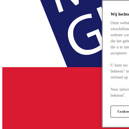
Wij hecht
Onze websi
verschille
website cor
die het ge
die u te zi
accepteert
U kunt uw 
beheren" te
invloed op
Voor infor
beheren".
Cookie