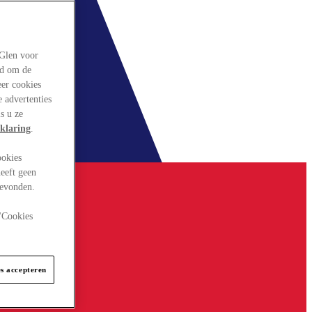
rGlen voor
ld om de
eer cookies
 advertenties
s u ze
klaring
.
ookies
eeft geen
gevonden.
 "Cookies
es accepteren