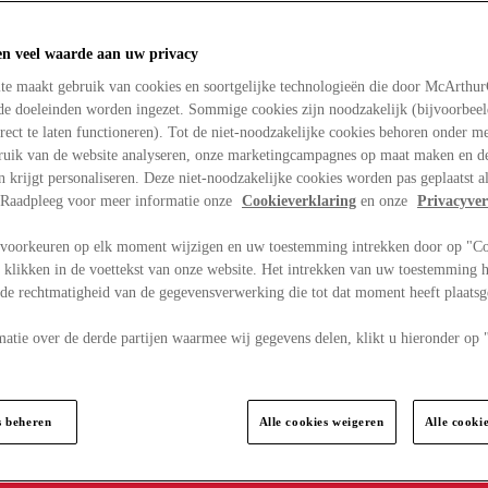
en veel waarde aan uw privacy
te maakt gebruik van cookies en soortgelijke technologieën die door McArthu
nde doeleinden worden ingezet. Sommige cookies zijn noodzakelijk (bijvoorbee
rect te laten functioneren). Tot de niet-noodzakelijke cookies behoren onder m
bruik van de website analyseren, onze marketingcampagnes op maat maken en de
en krijgt personaliseren. Deze niet-noodzakelijke cookies worden pas geplaatst al
. Raadpleeg voor meer informatie onze
Cookieverklaring
en onze
Privacyver
voorkeuren op elk moment wijzigen en uw toestemming intrekken door op "C
 klikken in de voettekst van onze website. Het intrekken van uw toestemming h
 de rechtmatigheid van de gegevensverwerking die tot dat moment heeft plaats
matie over de derde partijen waarmee wij gegevens delen, klikt u hieronder op
s beheren
Alle cookies weigeren
Alle cooki