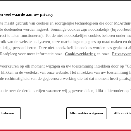
en veel waarde aan uw privacy
te maakt gebruik van cookies en soortgelijke technologieën die door McArthu
nde doeleinden worden ingezet. Sommige cookies zijn noodzakelijk (bijvoorbee
rect te laten functioneren). Tot de niet-noodzakelijke cookies behoren onder m
bruik van de website analyseren, onze marketingcampagnes op maat maken en de
en krijgt personaliseren. Deze niet-noodzakelijke cookies worden pas geplaatst al
. Raadpleeg voor meer informatie onze
Cookieverklaring
en onze
Privacyver
voorkeuren op elk moment wijzigen en uw toestemming intrekken door op "C
 klikken in de voettekst van onze website. Het intrekken van uw toestemming h
 de rechtmatigheid van de gegevensverwerking die tot dat moment heeft plaats
matie over de derde partijen waarmee wij gegevens delen, klikt u hieronder op
s beheren
Alle cookies weigeren
Alle cooki