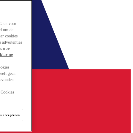
rGlen voor
ld om de
eer cookies
 advertenties
s u ze
klaring
.
ookies
eeft geen
gevonden.
 "Cookies
es accepteren