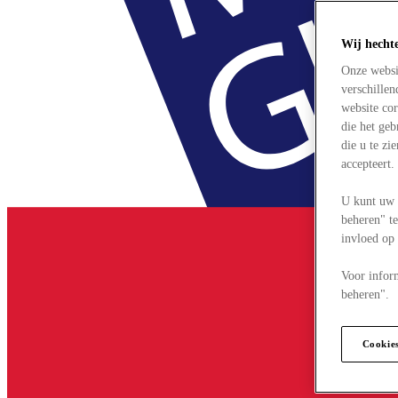
Wij hecht
Onze websi
verschille
website cor
die het ge
die u te zi
accepteert
U kunt uw 
beheren" te
invloed op
Voor infor
beheren".
Cookie