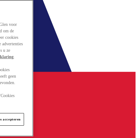
rGlen voor
ld om de
eer cookies
 advertenties
s u ze
klaring
.
ookies
eeft geen
gevonden.
 "Cookies
es accepteren