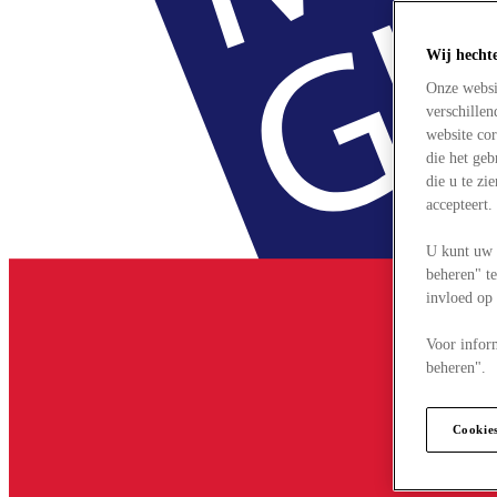
Wij hecht
Onze websi
verschille
website cor
die het ge
die u te zi
accepteert
U kunt uw 
beheren" te
invloed op
Voor infor
beheren".
Cookie