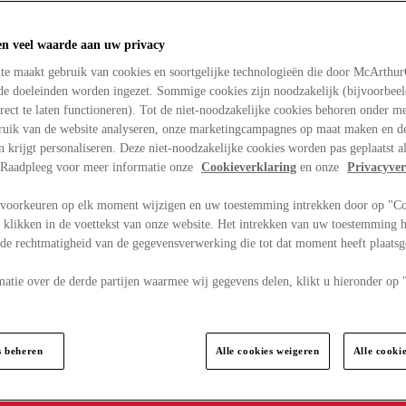
en veel waarde aan uw privacy
te maakt gebruik van cookies en soortgelijke technologieën die door McArthu
nde doeleinden worden ingezet. Sommige cookies zijn noodzakelijk (bijvoorbee
rect te laten functioneren). Tot de niet-noodzakelijke cookies behoren onder m
bruik van de website analyseren, onze marketingcampagnes op maat maken en de
en krijgt personaliseren. Deze niet-noodzakelijke cookies worden pas geplaatst al
. Raadpleeg voor meer informatie onze
Cookieverklaring
en onze
Privacyver
voorkeuren op elk moment wijzigen en uw toestemming intrekken door op "C
 klikken in de voettekst van onze website. Het intrekken van uw toestemming h
 de rechtmatigheid van de gegevensverwerking die tot dat moment heeft plaats
matie over de derde partijen waarmee wij gegevens delen, klikt u hieronder op
s beheren
Alle cookies weigeren
Alle cooki