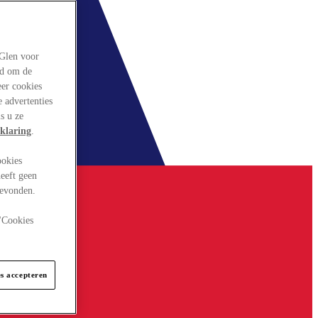
rGlen voor
ld om de
eer cookies
 advertenties
s u ze
klaring
.
ookies
eeft geen
gevonden.
 "Cookies
es accepteren