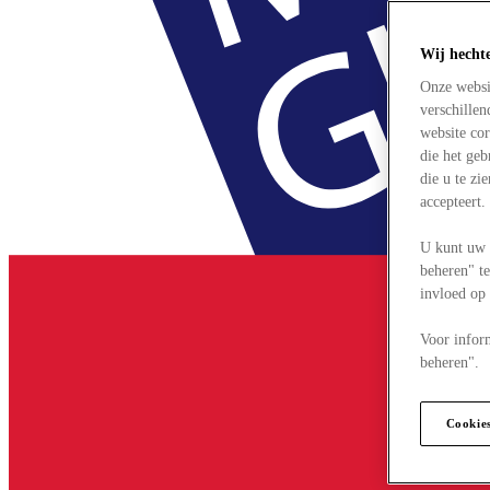
Wij hecht
Onze websi
verschille
website cor
die het ge
die u te zi
accepteert
U kunt uw 
beheren" te
invloed op
Voor infor
beheren".
Cookie