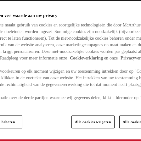
en veel waarde aan uw privacy
te maakt gebruik van cookies en soortgelijke technologieën die door McArthu
nde doeleinden worden ingezet. Sommige cookies zijn noodzakelijk (bijvoorbee
rect te laten functioneren). Tot de niet-noodzakelijke cookies behoren onder m
bruik van de website analyseren, onze marketingcampagnes op maat maken en de
en krijgt personaliseren. Deze niet-noodzakelijke cookies worden pas geplaatst al
. Raadpleeg voor meer informatie onze
Cookieverklaring
en onze
Privacyver
voorkeuren op elk moment wijzigen en uw toestemming intrekken door op "C
 klikken in de voettekst van onze website. Het intrekken van uw toestemming h
 de rechtmatigheid van de gegevensverwerking die tot dat moment heeft plaats
matie over de derde partijen waarmee wij gegevens delen, klikt u hieronder op
s beheren
Alle cookies weigeren
Alle cooki