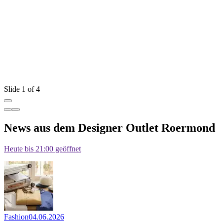
A
Slide 1 of 4
News aus dem Designer Outlet Roermond
Heute bis 21:00 geöffnet
Fashion
04.06.2026