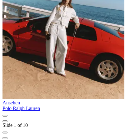
Ansehen
A
Polo Ralph Lauren
T
Slide 1 of 10