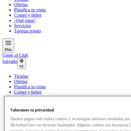
Ofertas
Planifica tu visita
Comer y beber
¿Qué pasa?
Servicios
Tarjetas regalo
Más
Únete al Club
Salvado
es
Tiendas
Ofertas
Planifica tu visita
Comer y beber
¿Qué pasa?
Servicios
Tarjetas regalo
Valoramos tu privacidad
Nuestra página web utiliza cookies y tecnologías similares instaladas por
Más
McArthurGlen con diversas finalidades. Algunas cookies son necesarias 