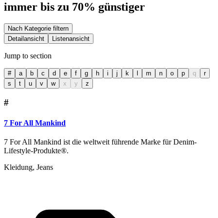
immer bis zu 70% günstiger
Nach Kategorie filtern
Detailansicht
Listenansicht
Jump to section
#
a
b
c
d
e
f
g
h
i
j
k
l
m
n
o
p
q
r
s
t
u
v
w
x
y
z
#
7 For All Mankind
7 For All Mankind ist die weltweit führende Marke für Denim-
Lifestyle-Produkte®.
Kleidung, Jeans