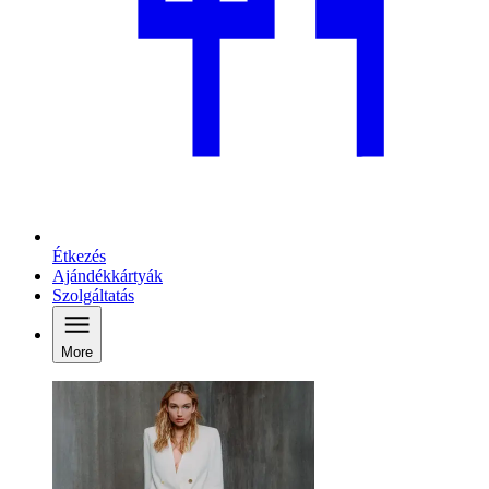
Étkezés
Ajándékkártyák
Szolgáltatás
More