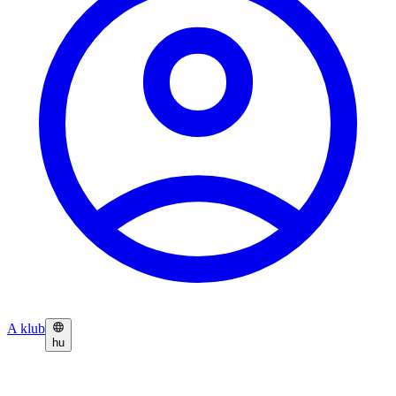
A klub
hu