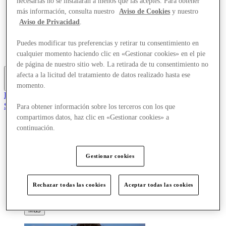
necesarias no se instalarán a menos que las aceptes. Para obtener
Ofertas
más información, consulta nuestro
Aviso de Cookies
y nuestro
Planifica tu visita
Aviso de Privacidad
.
¿Qué pasa?
Comer y beber
Puedes modificar tus preferencias y retirar tu consentimiento en
Tarjetas regalo
Servicios
cualquier momento haciendo clic en «Gestionar cookies» en el pie
de página de nuestro sitio web. La retirada de tu consentimiento no
afecta a la licitud del tratamiento de datos realizado hasta ese
Más
momento.
El Club
Salvado
Para obtener información sobre los terceros con los que
es
compartimos datos, haz clic en «Gestionar cookies» a
continuación.
Tiendas
Ofertas
Planifica tu visita
Gestionar cookies
¿Qué pasa?
Comer y beber
Tarjetas regalo
Servicios
Rechazar todas las cookies
Aceptar todas las cookies
Más