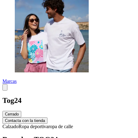
Marcas
Tog24
Cerrado
Contacta con la tienda
Calzado
Ropa deportiva
ropa de calle