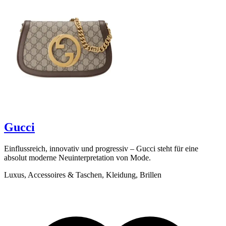
Scrollen zum Entdecken
Gucci
Einflussreich, innovativ und progressiv – Gucci steht für eine
B
absolut moderne Neuinterpretation von Mode.
F
d
Luxus, Accessoires & Taschen, Kleidung, Brillen
L
K