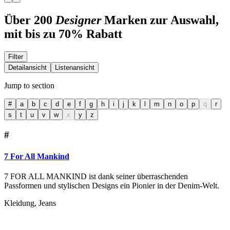
Über 200
Designer
Marken zur Auswahl,
mit bis zu 70% Rabatt
Filter
Detailansicht
Listenansicht
Jump to section
#
a
b
c
d
e
f
g
h
i
j
k
l
m
n
o
p
q
r
s
t
u
v
w
x
y
z
#
7 For All Mankind
7 FOR ALL MANKIND ist dank seiner überraschenden
Passformen und stylischen Designs ein Pionier in der Denim-Welt.
Kleidung, Jeans