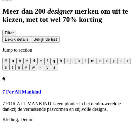
Meer dan 200
designer
merken om uit te
kiezen, met tot wel 70% korting
Filter
Bekijk details
Bekijk de lijst
Jump to section
#
a
b
c
d
e
f
g
h
i
j
k
l
m
n
o
p
q
r
s
t
u
v
w
x
y
z
#
7 For All Mankind
7 FOR ALL MANKIND is een pionier in het denim-wereldje
dankzij de verrassende pasvormen en stijlvolle designs.
Kleding, Denim