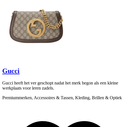
scroll om te ontdekken
Gucci
Gucci heeft het ver geschopt nadat het merk begon als een kleine
B
werkplaats voor leren zadels.
v
Premiummerken, Accessoires & Tassen, Kleding, Brillen & Optiek
P
L